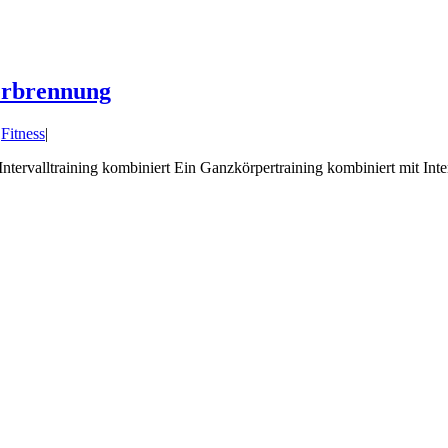
verbrennung
,
Fitness
|
tervalltraining kombiniert Ein Ganzkörpertraining kombiniert mit Interv